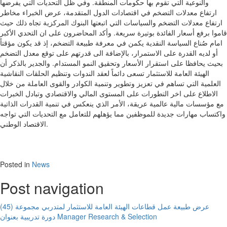
والنوعية التي تقوم بها حكومات المنطقة. وفي ظل التحديات التي يفرضها
ارتفاع معدلات التضخم في اقتصادات الدول المتقدمة، عرض الخبراء مخاطر
ارتفاع معدلات التضخم والسياسات التي اتبعتها البنوك المركزية تجاه ذلك حيث
قاموا برفع أسعار الفائدة بوتيرة سريعة. وأكد المحاضرون على ان التحدي الأكبر
امام صُناع السياسة النقدية يكمن في معرفة طبيعة التضخم، إذ قد يكون مؤقتاً
أو لديه القدرة على الاستمرار، بالإضافة الى قدرتهم على توقع معدل التضخم
بحيث يحافظا على استقرار الأسعار وتحقيق النمو المستدام. والجدير بالذكر أن
الهيئة العامة للاستثمار تسعى دائماً لعقد الندوات وتنظيم الحلقات النقاشية
العلمية التي تساهم في تعزيز وتطوير وتنمية الكوادر والقوى العاملة من خلال
الاطلاع على اخر التطورات على المستوى المالي والاقتصادي وتبادل الخبرات
مع مؤسسات مالية عالمية عريقة، الأمر الذي ينعكس في تنمية القدرات الذاتية
واكتساب مهارات جديدة للموظفين مما يؤهلهم للتعامل مع التحديات التي تواجه
الاقتصاد الوطني.
Posted in
News
Post navigation
عرض طبيعة عمل قطاعات الهيئة العامة للاستثمار لمتدربي مجموعة (45)
دورة تدريبية بعنوان Manager Research & Selection