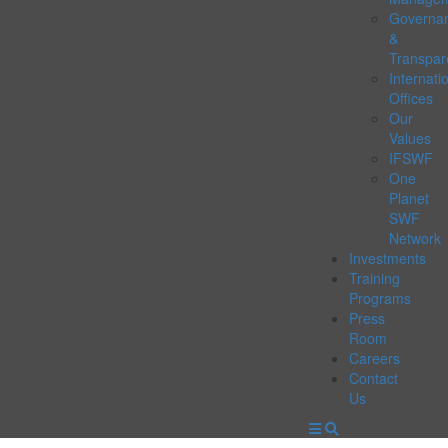
Governa
&
Transpar
Internati
Offices
Our
Values
IFSWF
One
Planet
SWF
Network
Investments
Training
Programs
Press
Room
Careers
Contact
Us