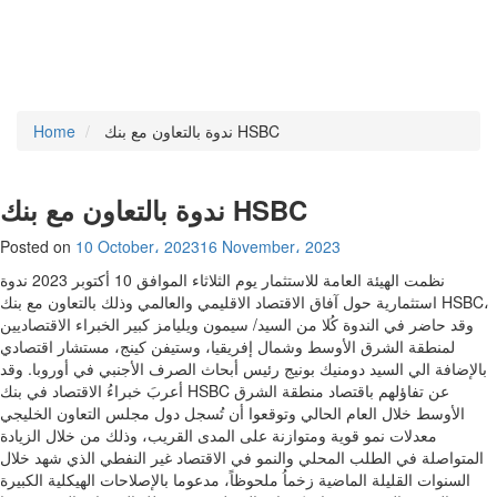
ندوة بالتعاون مع بنك HSBC
Home
ندوة بالتعاون مع بنك HSBC
Posted on
10 October، 2023
16 November، 2023
نظمت الهيئة العامة للاستثمار يوم الثلاثاء الموافق 10 أكتوبر 2023 ندوة
استثمارية حول آفاق الاقتصاد الاقليمي والعالمي وذلك بالتعاون مع بنك HSBC،
وقد حاضر في الندوة كُلا من السيد/ سيمون ويليامز كبير الخبراء الاقتصاديين
لمنطقة الشرق الأوسط وشمال إفريقيا، وستيفن كينج، مستشار اقتصادي
بالإضافة الي السيد دومنيك بونيج رئيس أبحاث الصرف الأجنبي في أوروبا. وقد
أعربَ خبراءُ الاقتصاد في بنك HSBC عن تفاؤلهم باقتصاد منطقة الشرق
الأوسط خلال العام الحالي وتوقعوا أن تُسجل دول مجلس التعاون الخليجي
معدلات نمو قوية ومتوازنة على المدى القريب، وذلك من خلال الزيادة
المتواصلة في الطلب المحلي والنمو في الاقتصاد غير النفطي الذي شهد خلال
السنوات القليلة الماضية زخماُ ملحوظاً، مدعوما بالإصلاحات الهيكلية الكبيرة